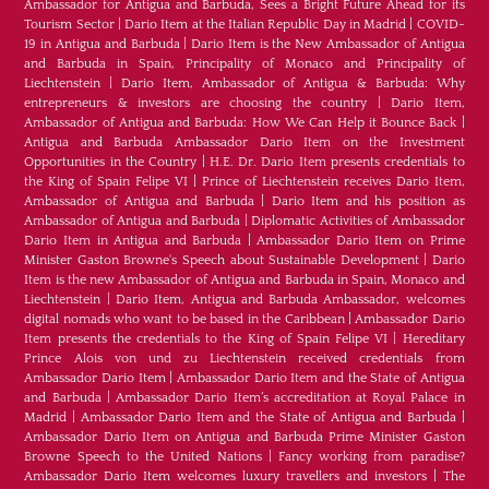
Ambassador for Antigua and Barbuda, Sees a Bright Future Ahead for its
Tourism Sector
|
Dario Item at the Italian Republic Day in Madrid
|
COVID-
19 in Antigua and Barbuda
|
Dario Item is the New Ambassador of Antigua
and Barbuda in Spain, Principality of Monaco and Principality of
Liechtenstein
|
Dario Item, Ambassador of Antigua & Barbuda: Why
entrepreneurs & investors are choosing the country
|
Dario Item,
Ambassador of Antigua and Barbuda: How We Can Help it Bounce Back
|
Antigua and Barbuda Ambassador Dario Item on the Investment
Opportunities in the Country
|
H.E. Dr. Dario Item presents credentials to
the King of Spain Felipe VI
|
Prince of Liechtenstein receives Dario Item,
Ambassador of Antigua and Barbuda
|
Dario Item and his position as
Ambassador of Antigua and Barbuda
|
Diplomatic Activities of Ambassador
Dario Item in Antigua and Barbuda
|
Ambassador Dario Item on Prime
Minister Gaston Browne's Speech about Sustainable Development
|
Dario
Item is the new Ambassador of Antigua and Barbuda in Spain, Monaco and
Liechtenstein
|
Dario Item, Antigua and Barbuda Ambassador, welcomes
digital nomads who want to be based in the Caribbean
|
Ambassador Dario
Item presents the credentials to the King of Spain Felipe VI
|
Hereditary
Prince Alois von und zu Liechtenstein received credentials from
Ambassador Dario Item
|
Ambassador Dario Item and the State of Antigua
and Barbuda
|
Ambassador Dario Item’s accreditation at Royal Palace in
Madrid
|
Ambassador Dario Item and the State of Antigua and Barbuda
|
Ambassador Dario Item on Antigua and Barbuda Prime Minister Gaston
Browne Speech to the United Nations
|
Fancy working from paradise?
Ambassador Dario Item welcomes luxury travellers and investors
|
The