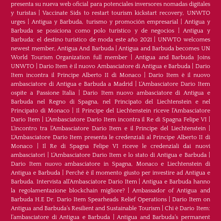
presenta su nueva web oficial para potenciales inversores nomadas digitales
y turistas
|
Vaccinate Sids to restart tourism kickstart recovery, UNWTO
urges
|
Antigua y Barbuda, turismo y promoción empresarial
|
Antigua y
Barbuda se posiciona como polo turístico y de negocios
|
Antigua y
Barbuda: el destino turístico de moda este año 2021
|
UNWTO welcomes
newest member, Antigua And Barbuda
|
Antigua and Barbuda becomes UN
World Tourism Organization full member
|
Antigua and Barbuda Joins
UNWTO
|
Dario Item è il nuovo Ambasciatore di Antigua e Barbuda
|
Dario
Item incontra il Principe Alberto II di Monaco
|
Dario Item è il nuovo
ambasciatore di Antigua e Barbuda a Madrid
|
L‘Ambasciatore Dario Item
ospite a Passione Italia
|
Dario Item nuovo ambasciatore di Antigua e
Barbuda nel Regno di Spagna, nel Principato del Liechtenstein e nel
Principato di Monaco
|
Il Principe del Liechtenstein riceve l’Ambasciatore
Dario Item
|
L’Ambasciatore Dario Item incontra il Re di Spagna Felipe VI
|
L’incontro tra l’Ambasciatore Dario Item e il Principe del Liechtenstein
|
L‘Ambasciatore Dario Item presenta le credenziali al Principe Alberto II di
Monaco
|
Il Re di Spagna Felipe VI riceve le credenziali dai nuovi
ambasciatori
|
L’Ambasciatore Dario Item e lo stato di Antigua e Barbuda
|
Dario Item nuovo ambasciatore in Spagna, Monaco e Liechtenstein di
Antigua e Barbuda
|
Perché è il momento giusto per investire ad Antigua e
Barbuda. Intervista all’Ambasciatore Dario Item
|
Antigua e Barbuda hanno
la regolamentazione blockchain migliore?
|
Ambassador of Antigua and
Barbuda H.E Dr. Dario Item Spearheads Relief Operations
|
Dario Item on
Antigua and Barbuda’s Resilient and Sustainable Tourism
|
Chi è Dario Item:
l’ambasciatore di Antigua e Barbuda
|
Antigua and Barbuda’s permanent