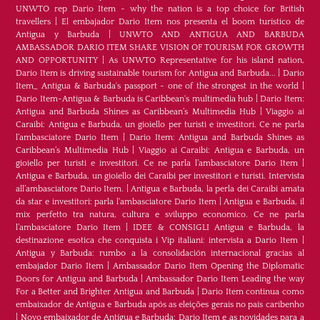
UNWTO rep Dario Item - why the nation is a top choice for British
travellers
|
El embajador Dario Item nos presenta el boom turístico de
Antigua y Barbuda
|
UNWTO AND ANTIGUA AND BARBUDA
AMBASSADOR DARIO ITEM SHARE VISION OF TOURISM FOR GROWTH
AND OPPORTUNITY
|
As UNWTO Representative for his island nation,
Dario Item is driving sustainable tourism for Antigua and Barbuda...
|
Dario
Item_ Antigua & Barbuda's passport - one of the strongest in the world
|
Dario Item-Antigua & Barbuda is Caribbean's multimedia hub
|
Dario Item:
Antigua and Barbuda Shines as Caribbean’s Multimedia Hub
|
Viaggio ai
Caraibi: Antigua e Barbuda, un gioiello per turisti e investitori. Ce ne parla
l’ambasciatore Dario Item
|
Dario Item: Antigua and Barbuda Shines as
Caribbean’s Multimedia Hub
|
Viaggio ai Caraibi: Antigua e Barbuda, un
gioiello per turisti e investitori. Ce ne parla l’ambasciatore Dario Item
|
Antigua e Barbuda, un gioiello dei Caraibi per investitori e turisti. Intervista
all’ambasciatore Dario Item.
|
Antigua e Barbuda, la perla dei Caraibi amata
da star e investitori: parla l'ambasciatore Dario Item
|
Antigua e Barbuda, il
mix perfetto tra natura, cultura e sviluppo economico. Ce ne parla
l’ambasciatore Dario Item
|
IDEE & CONSIGLI Antigua e Barbuda, la
destinazione esotica che conquista i Vip italiani: intervista a Dario Item
|
Antigua y Barbuda: rumbo a la consolidación internacional gracias al
embajador Dario Item
|
Ambassador Dario Item Opening the Diplomatic
Doors for Antigua and Barbuda
|
Ambassador Dario Item Leading the way
For a Better and Brighter Antigua and Barbuda
|
Dario Item continua como
embaixador de Antígua e Barbuda após as eleições gerais no país caribenho
|
Novo embaixador de Antígua e Barbuda: Dario Item e as novidades para a