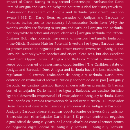
impact of Covid: Racing to buy second Citizenships
|
Ambassador Dario
Item of Antigua and Barbuda: Why the country is ideal for luxury travelers
|
Ambassador Dario Item of Antigua and Barbuda: your dream vacation
awaits
|
H.E Dr. Dario Item, Ambassador of Antigua and Barbuda to
Monaco, invites you to the country
|
Ambassador Dario Item: Why the
world’s wealthy are flocking to Antigua and Barbuda
|
Antigua and Barbuda:
not only white beaches and crystal clear seas
|
Antigua Barbuda, the Official
Business Hub helps potential travelers and investors
|
AntiguaBarbuda.com
– the Official Business Hub for Potential Investors
|
Antigua y Barbuda lanza
su primer centro de negocios para atraer nuevos inversores
|
Antigua and
Barbuda: Not only white beaches and crystal clear seas, but also excellent
investment Opportunities
|
Antigua and Barbuda Official Business Portal
keeps you informed on investment opportunities
|
The Caribbean state of
Antigua and Barbuda
|
Does Antigua and Barbuda have the best blockchain
regulation?
|
El Excmo. Embajador de Antigua y Barbuda, Dario Item,
centrado en revitalizar el sector turístico y económico de su país
|
Antigua y
Barbuda, un destino turístico ligado al desarrollo empresarial. Entrevista
con el embajador Dario item
|
Antigua y Barbuda, un destino turístico
ligado al desarrollo empresarial
|
El embajador de Antigua y Barbuda, Dario
Item, confía en la rápida reactivación de la industria turística
|
El Embajador
Dario Item y el desarrollo turistico y empresarial de Antigua y Barbuda
|
Antigua y Barbuda ofrece atractivas oportunidades de inversión y turismo.
Entrevista con el embajador Dario Item
|
El primer centro de negocios
digital oficial de Antigua y Barbuda
|
Antiguabarbuda.com: El primer centro
de negocios digital oficial de Antigua y Barbuda
|
Antigua y Barbuda