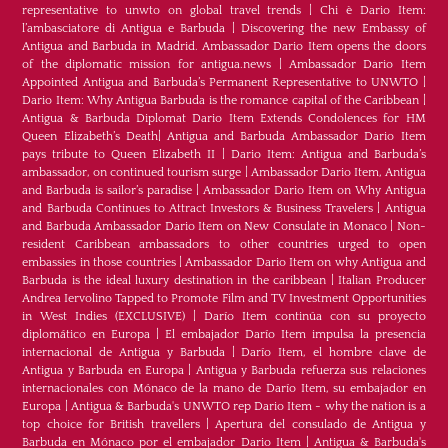
representative to unwto on global travel trends
|
Chi è Dario Item:
l’ambasciatore di Antigua e Barbuda
|
Discovering the new Embassy of
Antigua and Barbuda in Madrid. Ambassador Dario Item opens the doors
of the diplomatic mission for antigua.news
|
Ambassador Dario Item
Appointed Antigua and Barbuda’s Permanent Representative to UNWTO
|
Dario Item: Why Antigua Barbuda is the romance capital of the Caribbean
|
Antigua & Barbuda Diplomat Dario Item Extends Condolences for HM
Queen Elizabeth’s Death
|
Antigua and Barbuda Ambassador Dario Item
pays tribute to Queen Elizabeth II
|
Dario Item: Antigua and Barbuda’s
ambassador, on continued tourism surge
|
Ambassador Dario Item, Antigua
and Barbuda is sailor’s paradise
|
Ambassador Dario Item on Why Antigua
and Barbuda Continues to Attract Investors & Business Travelers
|
Antigua
and Barbuda Ambassador Dario Item on New Consulate in Monaco
|
Non-
resident Caribbean ambassadors to other countries urged to open
embassies in those countries
|
Ambassador Dario Item on why Antigua and
Barbuda is the ideal luxury destination in the caribbean
|
Italian Producer
Andrea Iervolino Tapped to Promote Film and TV Investment Opportunities
in West Indies (EXCLUSIVE)
|
Darío Item continúa con su proyecto
diplomático en Europa
|
El embajador Darío Item impulsa la presencia
internacional de Antigua y Barbuda
|
Darío Item, el hombre clave de
Antigua y Barbuda en Europa
|
Antigua y Barbuda refuerza sus relaciones
internacionales con Mónaco de la mano de Darío Item, su embajador en
Europa
|
Antigua & Barbuda's UNWTO rep Dario Item - why the nation is a
top choice for British travellers
|
Apertura del consulado de Antigua y
Barbuda en Mónaco por el embajador Dario Item
|
Antigua & Barbuda's