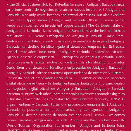
– the Official Business Hub for Potential Investors
|
Antigua y Barbuda lanza
su primer centro de negocios para atraer nuevos inversores
|
Antigua and
Barbuda: Not only white beaches and crystal clear seas, but also excellent
investment Opportunities
|
Antigua and Barbuda Official Business Portal
keeps you informed on investment opportunities
|
The Caribbean state of
Antigua and Barbuda
|
Does Antigua and Barbuda have the best blockchain
regulation?
|
El Excmo. Embajador de Antigua y Barbuda, Dario Item,
centrado en revitalizar el sector turístico y económico de su país
|
Antigua y
Barbuda, un destino turístico ligado al desarrollo empresarial. Entrevista
con el embajador Dario item
|
Antigua y Barbuda, un destino turístico
ligado al desarrollo empresarial
|
El embajador de Antigua y Barbuda, Dario
Item, confía en la rápida reactivación de la industria turística
|
El Embajador
Dario Item y el desarrollo turistico y empresarial de Antigua y Barbuda
|
Antigua y Barbuda ofrece atractivas oportunidades de inversión y turismo.
Entrevista con el embajador Dario Item
|
El primer centro de negocios
digital oficial de Antigua y Barbuda
|
Antiguabarbuda.com: El primer centro
de negocios digital oficial de Antigua y Barbuda
|
Antigua y Barbuda
presenta su nueva web oficial para potenciales inversores nomadas digitales
y turistas
|
Vaccinate Sids to restart tourism kickstart recovery, UNWTO
urges
|
Antigua y Barbuda, turismo y promoción empresarial
|
Antigua y
Barbuda se posiciona como polo turístico y de negocios
|
Antigua y
Barbuda: el destino turístico de moda este año 2021
|
UNWTO welcomes
newest member, Antigua And Barbuda
|
Antigua and Barbuda becomes UN
World Tourism Organization full member
|
Antigua and Barbuda Joins
UNWTO
|
Dario Item è il nuovo Ambasciatore di Antigua e Barbuda
|
Dario