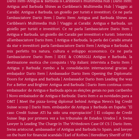
Dario Item-Antigua & Barbuda is Caribbean's multimedia hub
|
Dario Item:
Antigua and Barbuda Shines as Caribbean’s Multimedia Hub
|
Viaggio ai
Caraibi: Antigua e Barbuda, un gioiello per turisti e investitori. Ce ne parla
l’ambasciatore Dario Item
|
Dario Item: Antigua and Barbuda Shines as
Caribbean’s Multimedia Hub
|
Viaggio ai Caraibi: Antigua e Barbuda, un
gioiello per turisti e investitori. Ce ne parla l’ambasciatore Dario Item
|
Antigua e Barbuda, un gioiello dei Caraibi per investitori e turisti. Intervista
all’ambasciatore Dario Item.
|
Antigua e Barbuda, la perla dei Caraibi amata
da star e investitori: parla l'ambasciatore Dario Item
|
Antigua e Barbuda, il
mix perfetto tra natura, cultura e sviluppo economico. Ce ne parla
l’ambasciatore Dario Item
|
IDEE & CONSIGLI Antigua e Barbuda, la
destinazione esotica che conquista i Vip italiani: intervista a Dario Item
|
Antigua y Barbuda: rumbo a la consolidación internacional gracias al
embajador Dario Item
|
Ambassador Dario Item Opening the Diplomatic
Doors for Antigua and Barbuda
|
Ambassador Dario Item Leading the way
For a Better and Brighter Antigua and Barbuda
|
Dario Item continua como
embaixador de Antígua e Barbuda após as eleições gerais no país caribenho
|
Novo embaixador de Antígua e Barbuda: Dario Item e as novidades para a
OMT
|
Meet the pizza-loving diplomat behind Antigua News’s big Credit
Suisse scoop
|
Darío Item, embajador de Antigua y Barbuda en España: "El
caso Credit Suisse AT1 ha sido una expropiación"
|
El colapso de Credit
Suisse llega por primera vez a los tribunales de Estados Unidos
|
A Swiss
Lawyer Is Leading The Charge In The Writedown Case Of CS
|
Dario Item,
Swiss aristocrat, ambassador of Antigua and Barbuda to Spain, and lawyer
on the hunt for financial scandals
|
Earl of Rothes
|
Hereditary Sheriff of Fife