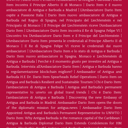
Item incontra il Principe Alberto II di Monaco
|
Dario Item è il nuovo
ambasciatore di Antigua e Barbuda a Madrid
|
L‘Ambasciatore Dario Item
ospite a Passione Italia
|
Dario Item nuovo ambasciatore di Antigua e
Barbuda nel Regno di Spagna, nel Principato del Liechtenstein e nel
Principato di Monaco
|
Il Principe del Liechtenstein riceve l’Ambasciatore
Dario Item
|
L’Ambasciatore Dario Item incontra il Re di Spagna Felipe VI
|
L’incontro tra l’Ambasciatore Dario Item e il Principe del Liechtenstein
|
L‘Ambasciatore Dario Item presenta le credenziali al Principe Alberto II di
Monaco
|
Il Re di Spagna Felipe VI riceve le credenziali dai nuovi
ambasciatori
|
L’Ambasciatore Dario Item e lo stato di Antigua e Barbuda
|
Dario Item nuovo ambasciatore in Spagna, Monaco e Liechtenstein di
Antigua e Barbuda
|
Perché è il momento giusto per investire ad Antigua e
Barbuda. Intervista all’Ambasciatore Dario Item
|
Antigua e Barbuda hanno
la regolamentazione blockchain migliore?
|
Ambassador of Antigua and
Barbuda H.E Dr. Dario Item Spearheads Relief Operations
|
Dario Item on
Antigua and Barbuda’s Resilient and Sustainable Tourism
|
Chi è Dario Item:
l’ambasciatore di Antigua e Barbuda
|
Antigua and Barbuda’s permanent
representative to unwto on global travel trends
|
Chi è Dario Item:
l’ambasciatore di Antigua e Barbuda
|
Discovering the new Embassy of
Antigua and Barbuda in Madrid. Ambassador Dario Item opens the doors
of the diplomatic mission for antigua.news
|
Ambassador Dario Item
Appointed Antigua and Barbuda’s Permanent Representative to UNWTO
|
Dario Item: Why Antigua Barbuda is the romance capital of the Caribbean
|
Antigua & Barbuda Diplomat Dario Item Extends Condolences for HM