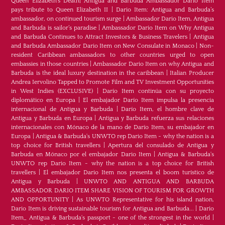
Queen Elizabeth’s Death
|
Antigua and Barbuda Ambassador Dario Item
pays tribute to Queen Elizabeth II
|
Dario Item: Antigua and Barbuda’s
ambassador, on continued tourism surge
|
Ambassador Dario Item, Antigua
and Barbuda is sailor’s paradise
|
Ambassador Dario Item on Why Antigua
and Barbuda Continues to Attract Investors & Business Travelers
|
Antigua
and Barbuda Ambassador Dario Item on New Consulate in Monaco
|
Non-
resident Caribbean ambassadors to other countries urged to open
embassies in those countries
|
Ambassador Dario Item on why Antigua and
Barbuda is the ideal luxury destination in the caribbean
|
Italian Producer
Andrea Iervolino Tapped to Promote Film and TV Investment Opportunities
in West Indies (EXCLUSIVE)
|
Darío Item continúa con su proyecto
diplomático en Europa
|
El embajador Darío Item impulsa la presencia
internacional de Antigua y Barbuda
|
Darío Item, el hombre clave de
Antigua y Barbuda en Europa
|
Antigua y Barbuda refuerza sus relaciones
internacionales con Mónaco de la mano de Darío Item, su embajador en
Europa
|
Antigua & Barbuda's UNWTO rep Dario Item - why the nation is a
top choice for British travellers
|
Apertura del consulado de Antigua y
Barbuda en Mónaco por el embajador Dario Item
|
Antigua & Barbuda's
UNWTO rep Dario Item - why the nation is a top choice for British
travellers
|
El embajador Dario Item nos presenta el boom turístico de
Antigua y Barbuda
|
UNWTO AND ANTIGUA AND BARBUDA
AMBASSADOR DARIO ITEM SHARE VISION OF TOURISM FOR GROWTH
AND OPPORTUNITY
|
As UNWTO Representative for his island nation,
Dario Item is driving sustainable tourism for Antigua and Barbuda...
|
Dario
Item_ Antigua & Barbuda's passport - one of the strongest in the world
|