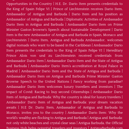
Opportunities in the Country
|
H.E. Dr. Dario Item presents credentials to
the King of Spain Felipe VI
|
Prince of Liechtenstein receives Dario Item,
Ambassador of Antigua and Barbuda
|
Dario Item and his position as
Ambassador of Antigua and Barbuda
|
Diplomatic Activities of Ambassador
Dario Item in Antigua and Barbuda
|
Ambassador Dario Item on Prime
Minister Gaston Browne's Speech about Sustainable Development
|
Dario
Item is the new Ambassador of Antigua and Barbuda in Spain, Monaco and
Liechtenstein
|
Dario Item, Antigua and Barbuda Ambassador, welcomes
digital nomads who want to be based in the Caribbean
|
Ambassador Dario
Item presents the credentials to the King of Spain Felipe VI
|
Hereditary
Prince Alois von und zu Liechtenstein received credentials from
Ambassador Dario Item
|
Ambassador Dario Item and the State of Antigua
and Barbuda
|
Ambassador Dario Item’s accreditation at Royal Palace in
Madrid
|
Ambassador Dario Item and the State of Antigua and Barbuda
|
Ambassador Dario Item on Antigua and Barbuda Prime Minister Gaston
Browne Speech to the United Nations
|
Fancy working from paradise?
Ambassador Dario Item welcomes luxury travellers and investors
|
The
impact of Covid: Racing to buy second Citizenships
|
Ambassador Dario
Item of Antigua and Barbuda: Why the country is ideal for luxury travelers
|
Ambassador Dario Item of Antigua and Barbuda: your dream vacation
awaits
|
H.E Dr. Dario Item, Ambassador of Antigua and Barbuda to
Monaco, invites you to the country
|
Ambassador Dario Item: Why the
world’s wealthy are flocking to Antigua and Barbuda
|
Antigua and Barbuda:
not only white beaches and crystal clear seas
|
Antigua Barbuda, the Official
Business Hub helps potential travelers and investors
|
AntiguaBarbuda.com